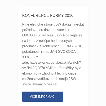
KONFERENCE FORMY 2016
Plně eletrické stroje JSW dokáží vyrobit
požadovanou dávku o více jak
600.000,-Kč rychleji. Jak? Podívejte se
na jednu z nejlépe hodnocených
přednášek z konference FORMY 2016,
pořádanou firmou JAN SVOBODA
s.r.o. – viz
zde: https://www.youtube.com/watch?
v=2l4L2Q287uYCílem přednášky bylo
ekonomicky zhodnotit technologicé
možnosti vstřikovacích strojů JSW –
www.jswmachines.cz
VÍCE INFORMACÍ