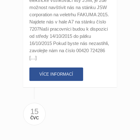
elektrické vstřikovací lisy JSW, je zde
možnost navštívit nás na stánku JSW
corporation na veletrhu FAKUMA 2015.
Najdete nás v hale A7 na stánku číslo
7207Naši pracovníci budou k dispozici
od středy 14/10/2015 do pátku
16/10/2015 Pokud byste nás nezastihli,
zavolejte nám na číslo 00420 724286
[…]
VÍCE INFORMACÍ
15
ČVC